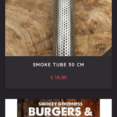
worden
op
de
productpagina
SMOKE TUBE 30 CM
€
14,95