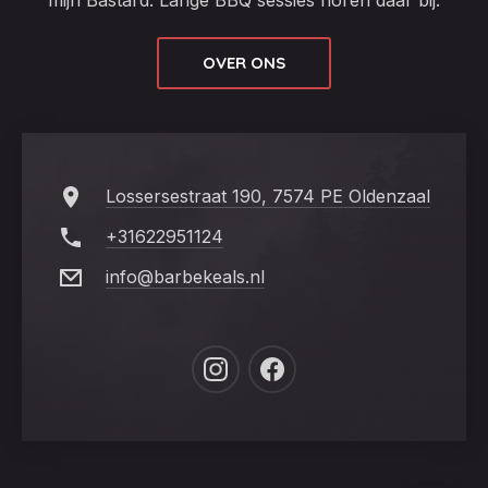
mijn Bastard. Lange BBQ sessies horen daar bij.
OVER ONS
Lossersestraat 190, 7574 PE Oldenzaal
+31622951124
info@barbekeals.nl
New
New
Window
Window