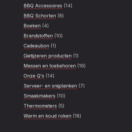
product
14
BBQ Accessoires
14
producten
8
BBQ Schorten
8
producten
4
Boeken
4
producten
10
Brandstoffen
10
producten
1
Cadeaubon
1
product
1
Gietijzeren producten
1
product
16
Messen en toebehoren
16
producten
14
Onze Q's
14
producten
7
Serveer- en snijplanken
7
producten
10
Smaakmakers
10
producten
5
Thermometers
5
producten
18
Warm en koud roken
18
producten