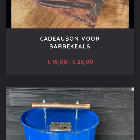
CADEAUBON VOOR
BARBEKEALS
Prijsklasse:
€
15,00
-
€
25,00
€ 15,00
tot
Dit
€ 25,00
product
heeft
meerdere
variaties.
Deze
optie
kan