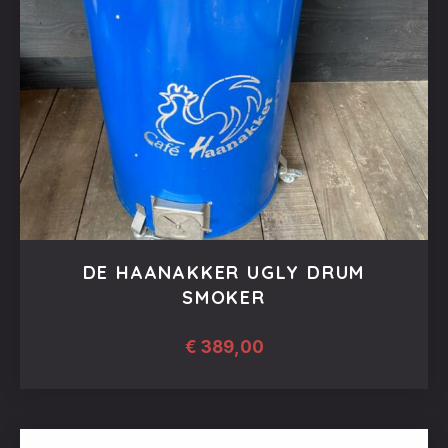
gekozen
worden
op
de
productpagina
DE HAANAKKER UGLY DRUM
SMOKER
€
389,00