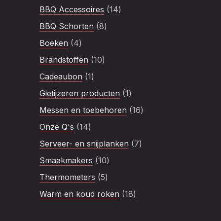
product
14
BBQ Accessoires
14
producten
8
BBQ Schorten
8
producten
4
Boeken
4
producten
10
Brandstoffen
10
producten
1
Cadeaubon
1
product
1
Gietijzeren producten
1
product
16
Messen en toebehoren
16
producten
14
Onze Q's
14
producten
7
Serveer- en snijplanken
7
producten
10
Smaakmakers
10
producten
5
Thermometers
5
producten
18
Warm en koud roken
18
producten