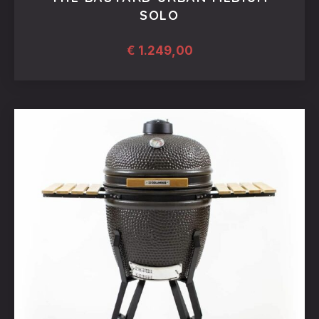
SOLO
€
1.249,00