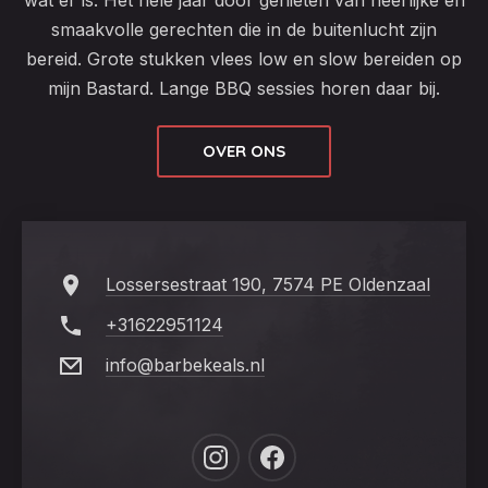
wat er is. Het hele jaar door genieten van heerlijke en
smaakvolle gerechten die in de buitenlucht zijn
bereid. Grote stukken vlees low en slow bereiden op
mijn Bastard. Lange BBQ sessies horen daar bij.
OVER ONS
Lossersestraat 190, 7574 PE Oldenzaal
+31622951124
info@barbekeals.nl
New
New