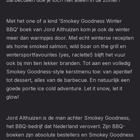
barbecueën doe je toch niet alleen in de zomer?
Met het one of a kind ‘Smokey Goodness Winter
BBQ’ boek van Jord Althuizen kom je ook de winter
meer dan warmpjes door. Met echt winterse recepten
als home smoked salmon, wild boar on the grill en
wintersportfavourites (yes, raclette!) blijft het vuur
ook bij min tien lekker branden. Tot aan een volledig
Smokey Goodness-style kerstmenu toe: van aperitief
tot dessert, alles van de barbecue. En natuurlijk een
goede portie ice cold adventure. Let it snow, let it
glow!
Jord Althuizen is de man achter Smokey Goodness,
het BBQ-bedrijf dat Nederland verovert. Zijn BBQ-
boeken zijn absolute bestellers en Smokey Goodness