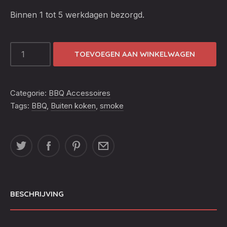
Binnen 1 tot 5 werkdagen bezorgd.
SMOKE
TOEVOEGEN AAN WINKELWAGEN
TUBE
30
CM
Categorie:
BBQ Accessoires
AANTAL
Tags:
BBQ
,
Buiten koken
,
smoke
BESCHRIJVING