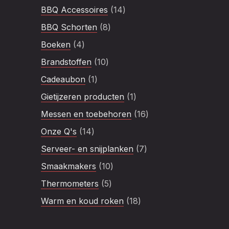
product
14
BBQ Accessoires
14
producten
8
BBQ Schorten
8
producten
4
Boeken
4
producten
10
Brandstoffen
10
producten
1
Cadeaubon
1
product
1
Gietijzeren producten
1
product
16
Messen en toebehoren
16
producten
14
Onze Q's
14
producten
7
Serveer- en snijplanken
7
producten
10
Smaakmakers
10
producten
5
Thermometers
5
producten
18
Warm en koud roken
18
producten