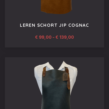
LEREN SCHORT JIP COGNAC
Prijsklasse:
€
99,00
-
€
139,00
€ 99,00
tot
Dit
€ 139,00
product
heeft
meerdere
variaties.
Deze
optie
kan
gekozen