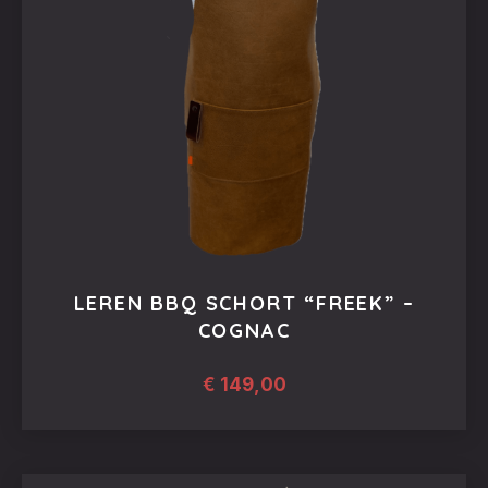
gekozen
worden
op
de
productpagina
LEREN BBQ SCHORT “FREEK” –
COGNAC
€
149,00
PREVIOUS
NEX
Dit
product