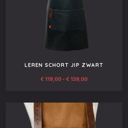
worden
op
de
productpagina
LEREN SCHORT JIP ZWART
Prijsklasse:
€
119,00
-
€
139,00
€ 119,00
tot
Dit
€ 139,00
product
heeft
meerdere
variaties.