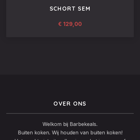
SCHORT SEM
€
129,00
Dit
product
heeft
meerdere
variaties.
Deze
optie
kan
OVER ONS
gekozen
worden
Welkom bij Barbekeals.
op
Buiten koken. Wij houden van buiten koken!
de