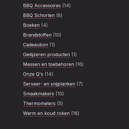
product
14
BBQ Accessoires
14
producten
8
BBQ Schorten
8
producten
4
Boeken
4
producten
10
Brandstoffen
10
producten
1
Cadeaubon
1
product
1
Gietijzeren producten
1
product
16
Messen en toebehoren
16
producten
14
Onze Q's
14
producten
7
Serveer- en snijplanken
7
producten
10
Smaakmakers
10
producten
5
Thermometers
5
producten
18
Warm en koud roken
18
producten