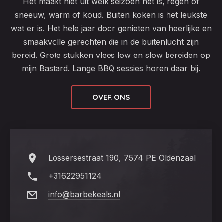
Het maakt niet uit welk seizoen het is, regen of
productpagina
sneeuw, warm of koud. Buiten koken is het leukste
wat er is. Het hele jaar door genieten van heerlijke en
smaakvolle gerechten die in de buitenlucht zijn
bereid. Grote stukken vlees low en slow bereiden op
mijn Bastard. Lange BBQ sessies horen daar bij.
OVER ONS
Lossersestraat 190, 7574 PE Oldenzaal
+31622951124
info@barbekeals.nl