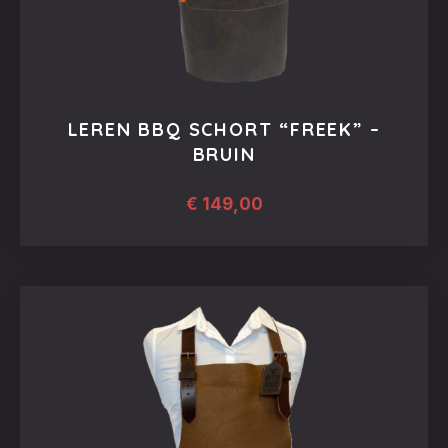
LEREN BBQ SCHORT “FREEK” –
BRUIN
€
149,00
Dit
product
heeft
meerdere
variaties.
Deze
optie
kan