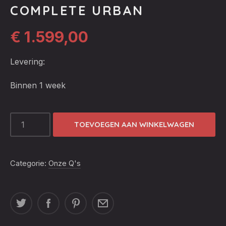
COMPLETE URBAN
€
1.599,00
Levering:
Binnen 1 week
THE
TOEVOEGEN AAN WINKELWAGEN
BASTARD
LARGE
COMPLETE
Categorie:
Onze Q's
URBAN
AANTAL