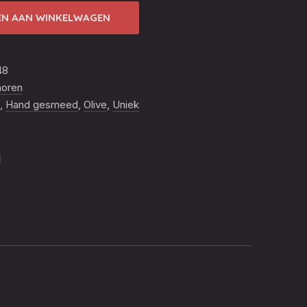
N AAN WINKELWAGEN
48
horen
,
Hand gesmeed
,
Olive
,
Uniek