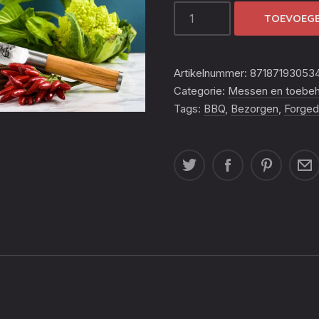
FORGED
TOEVOEGE
OLIVE
TRANCHEERVORK
AANTAL
Artikelnummer:
87187193053
Categorie:
Messen en toebe
Tags:
BBQ
,
Bezorgen
,
Forged