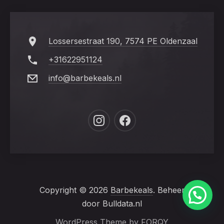
Lossersestraat 190, 7574 PE Oldenzaal
+31622951124
info@barbekeals.nl
New
New
Window
Window
Copyright © 2026
Barbekeals
. Beheer
door Bulldata.nl
WordPress Theme by
FORQY