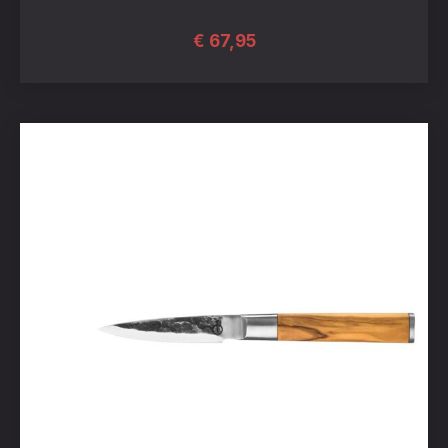
€
67,95
PREVIOUS
NEX