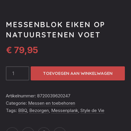
MESSENBLOK EIKEN OP
NATUURSTENEN VOET
€
79,95
MESSENBLOK
TOEVOEGEN AAN WINKELWAGEN
EIKEN
OP
NATUURSTENEN
Artikelnummer:
8720039620247
VOET
Categorie:
Messen en toebehoren
Tags:
BBQ
,
Bezorgen
,
Messenplank
,
Style de Vie
AANTAL