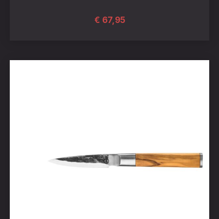
€
67,95
PREVIOUS
NEX