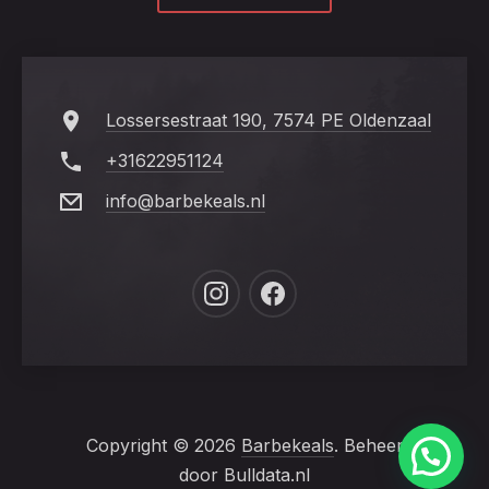
Lossersestraat 190, 7574 PE Oldenzaal
+31622951124
info@barbekeals.nl
New
New
Window
Window
Copyright © 2026
Barbekeals
. Beheer
door Bulldata.nl