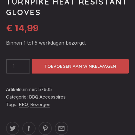
TURNPIKE HEAT RESISTANT
GLOVES
€
14,99
Binnen 1 tot 5 werkdagen bezorgd.
TURNPIKE
TOEVOEGEN AAN WINKELWAGEN
HEAT
RESISTANT
GLOVES
Artikelnummer:
57605
AANTAL
Categorie:
BBQ Accessoires
Tags:
BBQ
,
Bezorgen