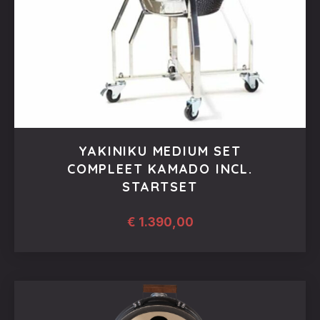
op
de
productpagina
YAKINIKU MEDIUM SET
COMPLEET KAMADO INCL.
STARTSET
€
1.390,00