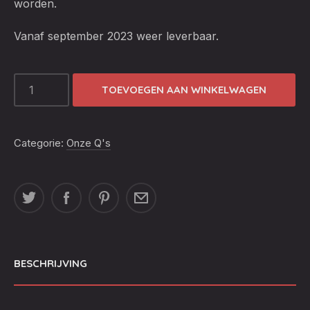
worden.
Vanaf september 2023 weer leverbaar.
THE
TOEVOEGEN AAN WINKELWAGEN
COLUMBUS
PRO
LINE
Categorie:
Onze Q's
LARGE
URBAN
GREY
KAMADO
COMPLEET
INCL.
BESCHRIJVING
STARTSET
AANTAL