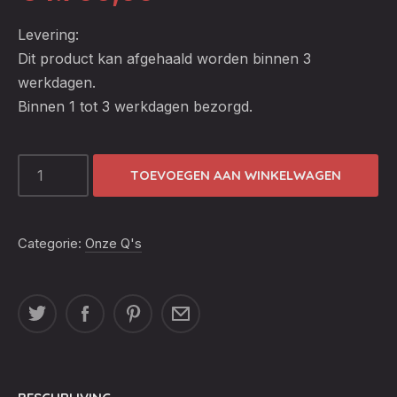
Levering:
Dit product kan afgehaald worden binnen 3
werkdagen.
Binnen 1 tot 3 werkdagen bezorgd.
YAKINIKU
TOEVOEGEN AAN WINKELWAGEN
LARGE
SET
COMPLEET
Categorie:
Onze Q's
KAMADO
INCL.
STARTSET
AANTAL