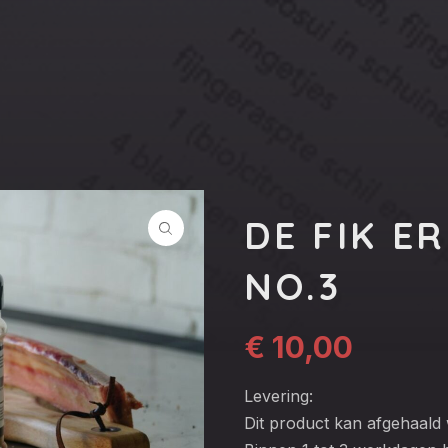
DE FIK E
NO.3
€
10,00
Levering:
Dit product kan afgehaald