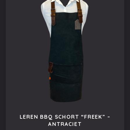
meerdere
variaties.
Deze
optie
kan
gekozen
worden
op
de
productpagina
LEREN BBQ SCHORT “FREEK” –
ANTRACIET