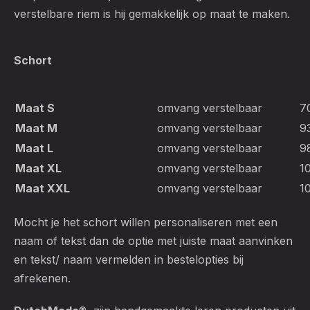
verstelbare riem is hij gemakkelijk op maat te maken.
Schort
Maat S
omvang verstelbaar
7
Maat M
omvang verstelbaar
9
Maat L
omvang verstelbaar
9
Maat XL
omvang verstelbaar
1
Maat XXL
omvang verstelbaar
1
Mocht je het schort willen personaliseren met een
naam of tekst dan de optie met juiste maat aanvinken
en tekst/ naam vermelden in bestelopties bij
afrekenen.