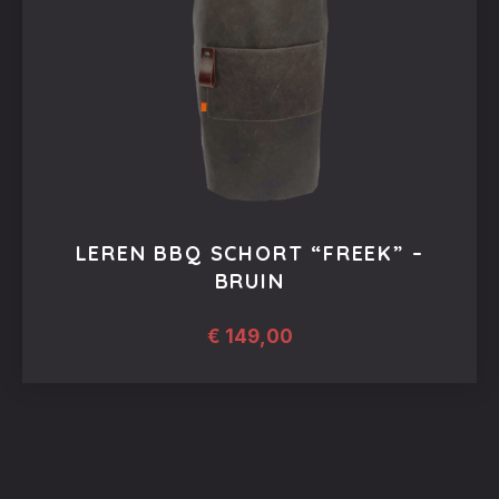
worden
op
de
productpagina
LEREN BBQ SCHORT “FREEK” –
BRUIN
€
149,00
Dit
product
heeft
meerdere