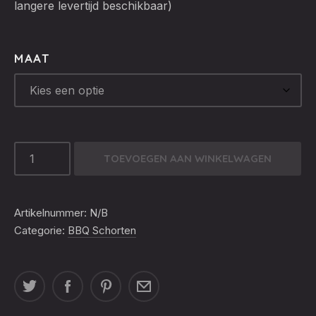
langere levertijd beschikbaar)
MAAT
LEREN
TOEVOEGEN AAN WINKELWAGEN
SCHORT
JIP
COGNAC
Artikelnummer:
N/B
AANTAL
Categorie:
BBQ Schorten