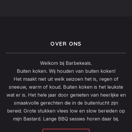
variaties.
Deze
optie
kan
gekozen
OVER ONS
worden
op
de
Welkom bij Barbekeals.
productpagina
Buiten koken. Wij houden van buiten koken!
Het maakt niet uit welk seizoen het is, regen of
sneeuw, warm of koud. Buiten koken is het leukste
wat er is. Het hele jaar door genieten van heerlijke en
smaakvolle gerechten die in de buitenlucht zijn
bereid. Grote stukken vlees low en slow bereiden op
mijn Bastard. Lange BBQ sessies horen daar bij.