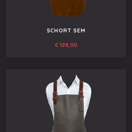
SCHORT SEM
€
129,00
Dit
product
heeft
meerdere
variaties.
Deze
optie
kan
gekozen