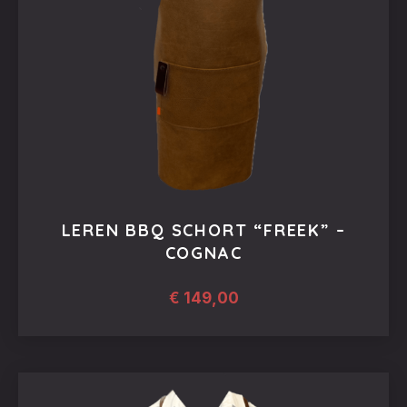
LEREN BBQ SCHORT “FREEK” –
COGNAC
€
149,00
Dit
product
heeft