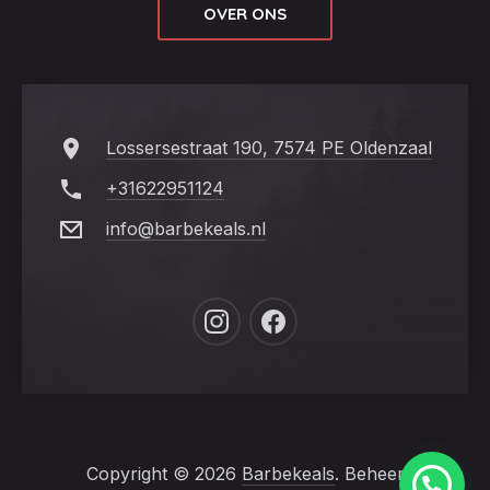
OVER ONS
Lossersestraat 190, 7574 PE Oldenzaal
+31622951124
info@barbekeals.nl
New
New
Window
Window
Copyright © 2026
Barbekeals
. Beheer