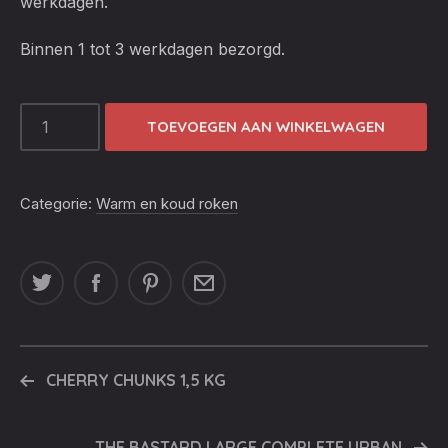
werkdagen.
Binnen 1 tot 3 werkdagen bezorgd.
PITMASTER
TOEVOEGEN AAN WINKELWAGEN
CHUNKS
APPLE
DOOS
Categorie:
Warm en koud roken
3
LITER
(CA
1.2
KG)
AANTAL
CHERRY CHUNKS 1,5 KG
THE BASTARD LARGE COMPLETE URBAN