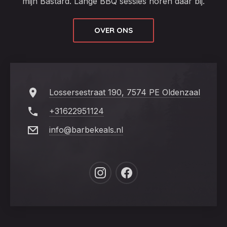
mijn Bastard. Lange BBQ sessies horen daar bij.
OVER ONS
Lossersestraat 190, 7574 PE Oldenzaal
+31622951124
info@barbekeals.nl
New
New
Window
Window