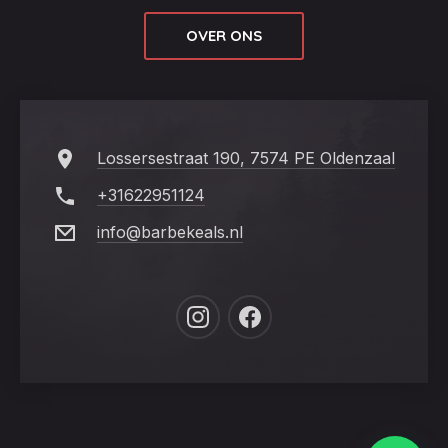
OVER ONS
Lossersestraat 190, 7574 PE Oldenzaal
+31622951124
info@barbekeals.nl
New
New
Window
Window