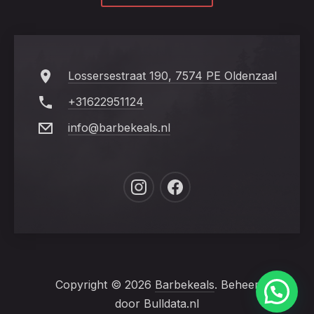
Lossersestraat 190, 7574 PE Oldenzaal
+31622951124
info@barbekeals.nl
New
New
Window
Window
Copyright © 2026
Barbekeals
. Beheer
door Bulldata.nl