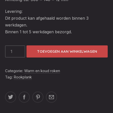
Levering:
Dit product kan afgehaald worden binnen 3
werkdagen.
Binnen 1 tot 5 werkdagen bezorgd.
ROOKPLANK
TOEVOEGEN AAN WINKELWAGEN
CHERRY
(X2)
AANTAL
Categorie:
Warm en koud roken
Tag:
Rookplank