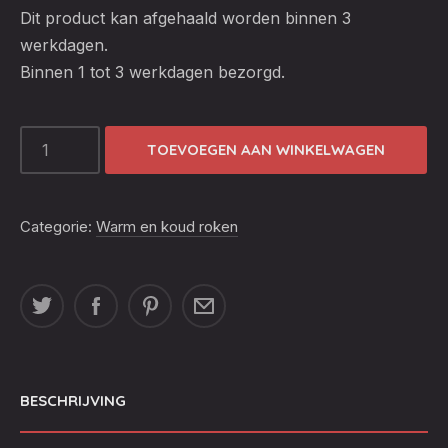
Dit product kan afgehaald worden binnen 3
werkdagen.
Binnen 1 tot 3 werkdagen bezorgd.
ROOKMOT
TOEVOEGEN AAN WINKELWAGEN
CHERRY
1,5
L
Categorie:
Warm en koud roken
AANTAL
BESCHRIJVING