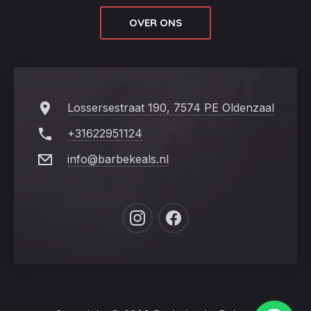
OVER ONS
Lossersestraat 190, 7574 PE Oldenzaal
+31622951124
info@barbekeals.nl
New
New
Window
Window