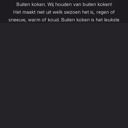
Buiten koken. Wij houden van buiten koken!
Het maakt niet uit welk seizoen het is, regen of
sneeuw, warm of koud. Buiten koken is het leukste
wat er is. Het hele jaar door genieten van heerlijke en
smaakvolle gerechten die in de buitenlucht zijn
bereid. Grote stukken vlees low en slow bereiden op
mijn Bastard. Lange BBQ sessies horen daar bij.
OVER ONS
Lossersestraat 190, 7574 PE Oldenzaal
+31622951124
info@barbekeals.nl