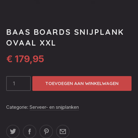
BAAS BOARDS SNIJPLANK
OVAAL XXL
€
179,95
BAAS
TOEVOEGEN AAN WINKELWAGEN
BOARDS
SNIJPLANK
OVAAL
Categorie:
Serveer- en snijplanken
XXL
AANTAL