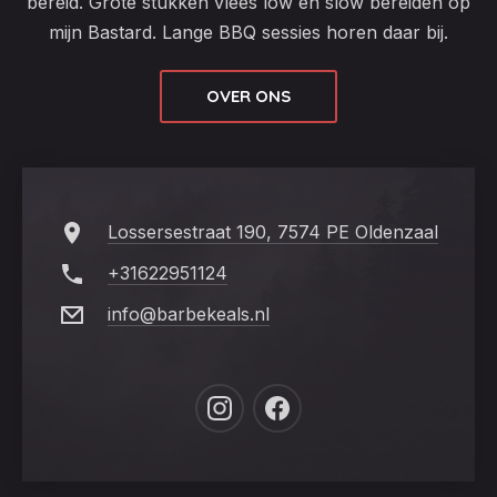
bereid. Grote stukken vlees low en slow bereiden op
mijn Bastard. Lange BBQ sessies horen daar bij.
OVER ONS
Lossersestraat 190, 7574 PE Oldenzaal
+31622951124
info@barbekeals.nl
New
New
Window
Window