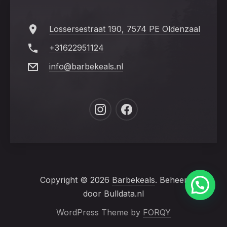
Lossersestraat 190, 7574 PE Oldenzaal
+31622951124
info@barbekeals.nl
New
New
Window
Window
Copyright © 2026
Barbekeals
. Beheer
door Bulldata.nl
WordPress Theme by
FORQY