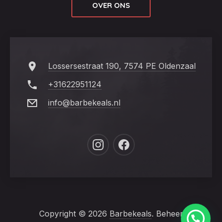
OVER ONS
Lossersestraat 190, 7574 PE Oldenzaal
+31622951124
info@barbekeals.nl
New
New
Window
Window
Copyright © 2026
Barbekeals
. Beheer