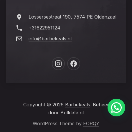
Lossersestraat 190, 7574 PE Oldenzaal
+31622951124
info@barbekeals.nl
New
New
Window
Window
Copyright © 2026
Barbekeals
. Beheer
door Bulldata.nl
WordPress Theme by
FORQY