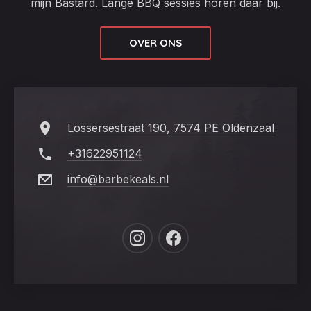
mijn Bastard. Lange BBQ sessies horen daar bij.
OVER ONS
Lossersestraat 190, 7574 PE Oldenzaal
+31622951124
info@barbekeals.nl
New
New
Window
Window