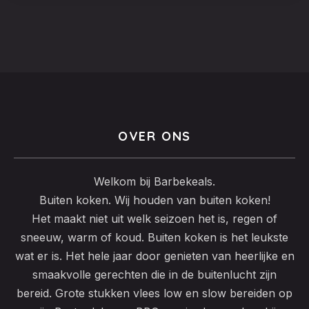
€ 25,00
product
heeft
meerdere
PREVIOUS
NEX
variaties.
Deze
optie
kan
OVER ONS
gekozen
worden
Welkom bij Barbekeals.
op
Buiten koken. Wij houden van buiten koken!
de
Het maakt niet uit welk seizoen het is, regen of
productpagina
sneeuw, warm of koud. Buiten koken is het leukste
wat er is. Het hele jaar door genieten van heerlijke en
smaakvolle gerechten die in de buitenlucht zijn
bereid. Grote stukken vlees low en slow bereiden op