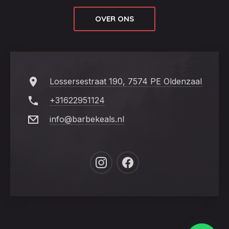
OVER ONS
Lossersestraat 190, 7574 PE Oldenzaal
+31622951124
info@barbekeals.nl
New
New
Window
Window