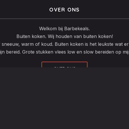
OVER ONS
Welkom bij Barbekeals.
Buiten koken. Wij houden van buiten koken!
f sneeuw, warm of koud. Buiten koken is het leukste wat er 
ijn bereid. Grote stukken vlees low en slow bereiden op mi
OVER ONS
90, 7574 PE Oldenzaal
+31622951124