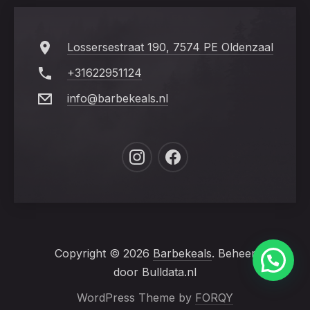
Lossersestraat 190, 7574 PE Oldenzaal
+31622951124
info@barbekeals.nl
New
New
Window
Window
Copyright © 2026
Barbekeals
. Beheer
door Bulldata.nl
WordPress Theme by
FORQY